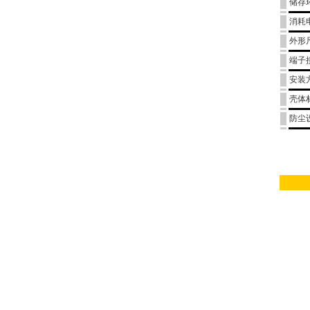
储存
消耗
外形
端子
安装
壳体
防尘