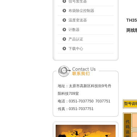
信号发生器
布袋除尘控制器
TH35
温度变送器
计数器
两线
产品认证
下载中心
地址：太原市高新区科技街9号丹
阳科技709室
电话：0351-7037750 7037751
型号说
传真：0351-7037751
代
码
说