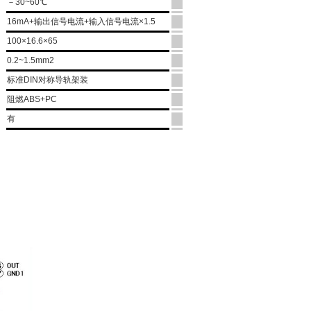
－30~60℃
16mA+输出信号电流+输入信号电流×1.5
100×16.6×65
0.2~1.5mm2
标准DIN对称导轨架装
阻燃ABS+PC
有