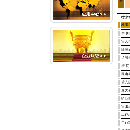
明
技术
输出
供电
输入
隔离
绝缘
精 度
配电
输入
最大
响应
输出
工作
工作