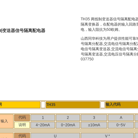
TH35 两线制变送器信号隔离配
隔离变换器，在配电器的输入回路里
电，输入阻抗为50欧姆。
制变送器信号隔离配电器
山西同华科技为用户提供性能可靠地
号隔离分配器,交流电信号隔离分配
电信号隔离变送器,交流电信号隔离
号隔离变送器,交流电压信号隔离分配
037750
明
输入代码
TH35
代码
1
2
3
A
输入
说明
4~20mA
0~20mA
±10mA
0~5V
代码
U
V
*