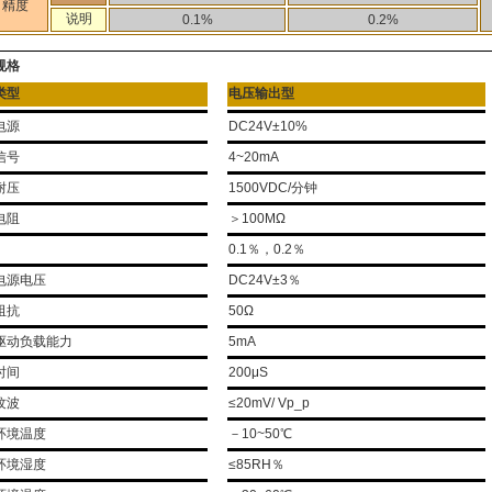
精度
说明
0.1%
0.2%
规格
类型
电压输出型
电源
DC24V±10%
信号
4~20mA
耐压
1500VDC/分钟
电阻
＞100MΩ
0.1％，0.2％
电源电压
DC24V±3％
阻抗
50Ω
驱动负载能力
5mA
时间
200μS
纹波
≤20mV/ Vp_p
环境温度
－10~50℃
环境湿度
≤85RH％