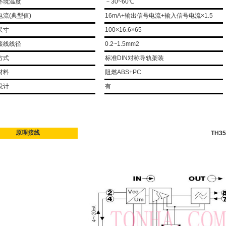
环境温度
－30~60℃
电流(典型值)
16mA+输出信号电流+输入信号电流×1.5
尺寸
100×16.6×65
接线线径
0.2~1.5mm2
方式
标准DIN对称导轨架装
材料
阻燃ABS+PC
设计
有
原理接线
TH35