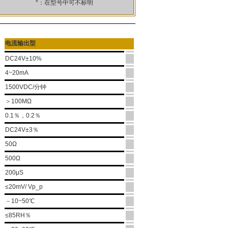
*
：在型号中可不标明
电流输出型
DC24V±10%
4~20mA
1500VDC/分钟
＞100MΩ
0.1％，0.2％
DC24V±3％
50Ω
500Ω
200μS
≤20mV/ Vp_p
－10~50℃
≤85RH％